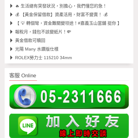
🔥 生活總有突發狀況，別擔心，我們懂您的急！
💰 【黃金保留借款】資產活用，財富不變賣！ 💰
【 💡 轉個彎，資金難關變坦途！#嘉義玉山當舖 挺你 】
報稅月，錢包不該變紙片！💸
黃金借款可贖回
光陽 Many 水鑽版仕樣
ROLEX勞力士 115210 34mm
客服 Online