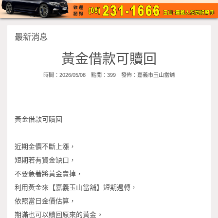
最新消息
黃金借款可贖回
時間：2026/05/08 點閱：399 發佈：
嘉義市玉山當舖
黃金借款可贖回
近期金價不斷上漲，
短期若有資金缺口，
不要急著將黃金賣掉，
利用黃金來【嘉義玉山當舖】短期週轉，
依照當日金價估算，
期滿也可以贖回原來的黃金。