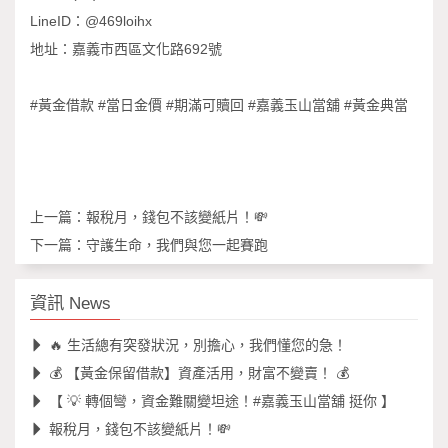
LineID：@469loihx
地址：嘉義市西區文化路692號
#黃金借款 #當日金價 #期滿可贖回 #嘉義玉山當舖 #黃金典當
上一篇：
報稅月，錢包不該變紙片！💸
下一篇：
守護生命，我們與您一起賽跑
資訊 News
🔥 生活總有突發狀況，別擔心，我們懂您的急！
💰 【黃金保留借款】資產活用，財富不變賣！ 💰
【 💡 轉個彎，資金難關變坦途！#嘉義玉山當舖 挺你 】
報稅月，錢包不該變紙片！💸