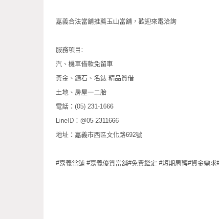
嘉義合法當舖推薦玉山當舖，歡迎來電洽詢
服務項目:
汽、機車借款免留車
黃金、鑽石、名錶 精品質借
土地、房屋一二胎
電話：(05) 231-1666
LineID：@05-2311666
地址：嘉義市西區文化路692號
#嘉義當舖 #嘉義優質當舖#免費鑑定 #短期周轉#資金需求