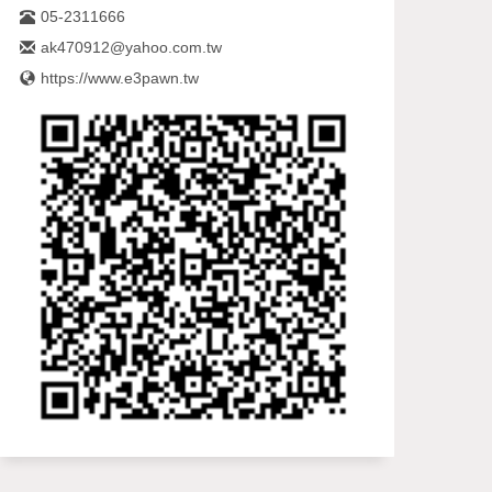
05-2311666
ak470912@yahoo.com.tw
https://www.e3pawn.tw