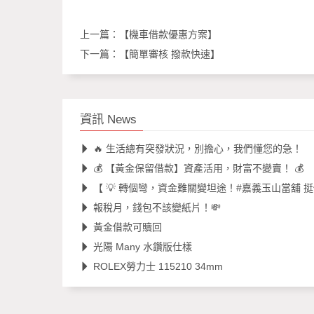
上一篇：
【機車借款優惠方案】
下一篇：
【簡單審核 撥款快速】
資訊 News
🔥 生活總有突發狀況，別擔心，我們懂您的急！
💰 【黃金保留借款】資產活用，財富不變賣！ 💰
【 💡 轉個彎，資金難關變坦途！#嘉義玉山當舖 挺
報稅月，錢包不該變紙片！💸
黃金借款可贖回
光陽 Many 水鑽版仕樣
ROLEX勞力士 115210 34mm